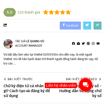
5.0
133
Đánh giá
facebook
TÁC GIẢ
LÊ QUANG VŨ
ACCOUNT MANAGER
Vũ bắt đầu làm việc tại Viettel 10/09/2014 cho đến nay, là một người
Viettel, Vũ rất hân hạnh được trở thành người đồng hành đáng tin cậy, hỗ
trợ các ...
BÀI VIẾT TRƯỚC
BÀI VIẾT TIẾP THEO
Liên hệ nhân viên
Chữ ký điện tử cá nhân là
Cách sử dụng chữ ký số -
gì? Cách tạo và đăng ký để
Hướng dẫn sử dụng chữ
sử dụng
ký số