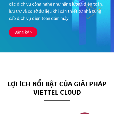
các dịch vụ công nghệ như năng lượng điện toán,
lưu trữ và cơ sở dữ liệu khi cần thiết từ nhà cung
cấp dịch vụ điện toán đám mây
Đăng ký
LỢI ÍCH NỔI BẬT CỦA GIẢI PHÁP
VIETTEL CLOUD