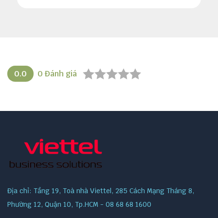
0.0
0
Đánh giá
Địa chỉ: Tầng 19, Toà nhà Viettel, 285 Cách Mạng Tháng 8,
Phường 12, Quận 10, Tp.HCM - 08 68 68 1600